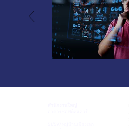
สำนักงานใหญ่
อาคารซอฟต์สแควร์
51/597 หมู่บ้านเมืองเอก