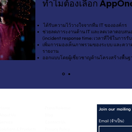
ทำไมต้องเลือก AppOn
ได้รับความไว้วางใจจากทีม IT ขององค์กร
ช่วยลดภาระงานด้าน IT และลดเวลาตอบสนอ
(incident response time: เวลาที่ใช้ในการรับ
เพิ่มการมองเห็นภาพรวมของระบบ และควา
รายงาน
ออกแบบโดยผู้เชี่ยวชาญด้านโครงสร้างพื้น
Home
Press Release
Join our mailing 
About Us
Blog
Email
(จำเป็น)
Service
Contact Us
Solutions & Products
Privacy Policy