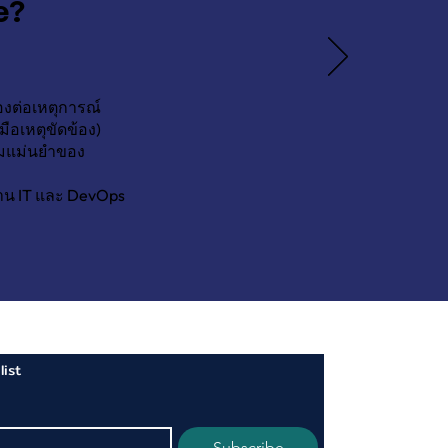
e?
งต่อเหตุการณ์
มือเหตุขัดข้อง)
มแม่นยำของ
ฐาน IT และ DevOps
list
Subscribe